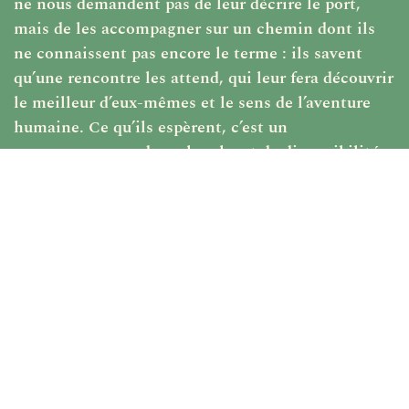
ne nous demandent pas de leur décrire le port,
mais de les accompagner sur un chemin dont ils
ne connaissent pas encore le terme : ils savent
qu’une rencontre les attend, qui leur fera découvrir
le meilleur d’eux-mêmes et le sens de l’aventure
humaine. Ce qu’ils espèrent, c’est un
compagnonnage de recherche et de disponibilité,
pas un étalage complaisant de certitudes. Ils ne
nous demandent pas (…) ce qu’il faut croire, mais
ce que c’est que croire »
Michel Rondet